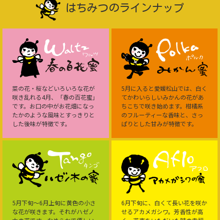
はちみつのラインナップ
菜の花・桜などいろいろな花が
5月に入ると愛媛松山では、白く
咲き乱れる4月、「春の百花蜜」
てかわいらしいみかんの花があ
です。お口の中がお花畑になっ
ちこちで咲き始めます。柑橘系
たかのような風味とすっきりと
のフルーティーな香味と、さっ
した後味が特徴です。
ぱりとした甘みが特徴です。
5月下旬～6月上旬に黄色の小さ
6月下旬に、白くて長い花を咲か
な花が咲きます。それがハゼノ
せるアカメガシワ。芳香性が高