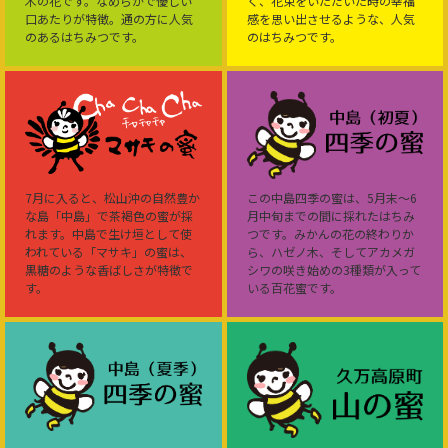
木の花です。なめらかで優しい
く、花束をいただいた時の幸福
口あたりが特徴。通の方に人気
感を思い出させるような、人気
のあるはちみつです。
のはちみつです。
7月に入ると、松山沖の自然豊か
この中島四季の蜜は、5月末～6
な島「中島」で茶褐色の蜜が採
月中旬までの間に採れたはちみ
れます。中島で生け垣として使
つです。みかんの花の終わりか
われている「マサキ」の蜜は、
ら、ハゼノ木、そしてアカメガ
黒糖のような香ばしさが特徴で
シワの咲き始めの3種類が入って
す。
いる百花蜜です。